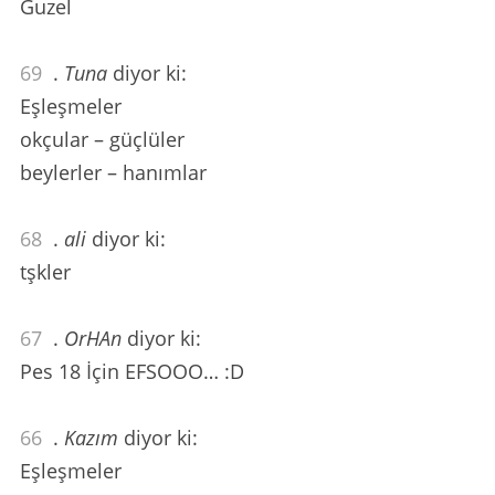
Guzel
69
.
Tuna
diyor ki:
Eşleşmeler
okçular – güçlüler
beylerler – hanımlar
68
.
ali
diyor ki:
tşkler
67
.
OrHAn
diyor ki:
Pes 18 İçin EFSOOO… :D
66
.
Kazım
diyor ki:
Eşleşmeler