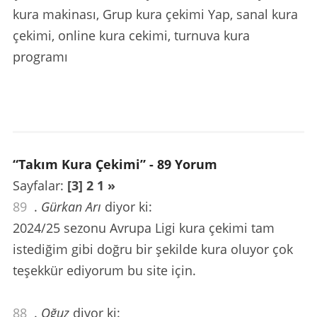
kura makinası, Grup kura çekimi Yap, sanal kura
çekimi, online kura cekimi, turnuva kura
programı
“Takım Kura Çekimi” - 89 Yorum
Sayfalar:
[3]
2
1
»
89
.
Gürkan Arı
diyor ki:
2024/25 sezonu Avrupa Ligi kura çekimi tam
istediğim gibi doğru bir şekilde kura oluyor çok
teşekkür ediyorum bu site için.
88
.
Oğuz
diyor ki: