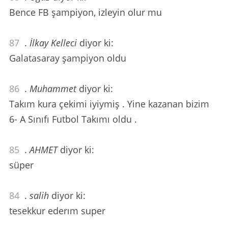
Bence FB şampiyon, izleyin olur mu
87
.
İlkay Kelleci
diyor ki:
Galatasaray şampiyon oldu
86
.
Muhammet
diyor ki:
Takım kura çekimi iyiymiş . Yine kazanan bizim
6- A Sınıfı Futbol Takımı oldu .
85
.
AHMET
diyor ki:
süper
84
.
salih
diyor ki:
tesekkur ederım super