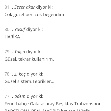
81
.
Sezer akar
diyor ki:
Cok güzel ben cok begendim
80
.
Yusuf
diyor ki:
HARİKA
79
.
Tolga
diyor ki:
Güzel, tekrar kullanırım.
78
.
z. koç
diyor ki:
Güzel sistem.Tebrikler…
77
.
adem
diyor ki:
Fenerbahçe Galatasaray Beşiktaş Trabzonspor
BARCELONA REAL MADRİD bayren Münih